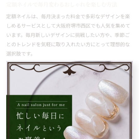
定額ネイルで毎月変わるおしゃれを楽しむ方法
定額ネイルは、毎月決まった料金で多彩なデザインを楽
しめるサービスとして大阪府堺市西区でも人気を集めて
います。毎月新しいデザインに挑戦したい方や、季節ご
とのトレンドを気軽に取り入れたい方にとって理想的な
選択肢です。
例えば、春にはパステルカラーやフラワーアート、夏に
はシェルやクリアベースの涼しげなデザインなど、サロ
ンごとに月替わりの提案が用意されています。これによ
り、飽きることなく自分らしい指先を演出できるのが大
きな魅力です。
定額プランは料金が明確なため、予算管理がしやすく、
追加料金の心配もありません。特にネイル初心者や忙し
い方でも、安心して毎月通うことができる点が支持され