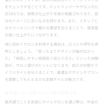
サロンごとの定額ネイルを徹底比較するコ
をチェックすることです。ホットペッパーやサロンの公
ツ
式SNSでは、実際の仕上がり写真が掲載されており、自
定額ネイル選びで満足度を高めるポイント
分のイメージに近いものを探せます。また、スタッフと
比較で分かる定額ネイルの本当の魅力とは
のカウンセリングで細かな要望を伝えることで、満足度
口コミも活用した定額ネイル比較の方法
の高い仕上がりにつながります。
長く通いたくなる理想の定額ネイル体験
特に初めてサロンを利用する場合は、口コミや評判も参
定額ネイルで毎月通いたくなるサロンの特
考にしましょう。「思ったよりデザインの幅が広かっ
徴
た」「相談しやすい雰囲気で安心できた」といった体験
理想の定額ネイル体験を実現するポイント
談が、サロン選びのヒントになります。自爪の状態やラ
長く付き合える定額ネイルの選び方を解説
イフスタイルを伝えることで、最適なデザインやプラン
定額ネイルで安心して通える理由を紹介
を提案してもらえるのも定額ネイルの魅力です。
満足度の高い定額ネイル体験の秘訣とは
毎月通いたい定額ネイルの選定基準とは
毎月通うことを前提にネイルサロンを選ぶ際は、料金だ