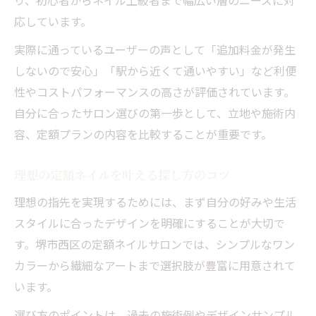
り、初心者からネイル上級者まで幅広い層のニーズに対
定額ネイルサロン選びで押さえたい比較基
応しています。
準
実際に通っているユーザーの声として「追加料金が発生
人気の定額ネイルでおしゃれを持続するコ
しないので安心」「駅から近くて通いやすい」など利便
ツ
性やコストパフォーマンスの高さが評価されています。
自爪を守る定額ネイルの選択ポイント
自分に合ったサロン選びの第一歩として、立地や施術内
定額ネイルで自爪に優しい施術を選ぶ秘訣
容、定額プランの内容を比較することが重要です。
自爪を守る定額ネイルのポイントを紹介
理想の定額ネイルを叶える探し方のコツ
長持ちする定額ネイルで爪の健康を守る方
法
理想の指先を実現するためには、まず自分の好みや生活
定額ネイル選びで重視すべき自爪ケアとは
スタイルに合ったデザインを明確にすることが大切で
す。堺市西区の定額ネイルサロンでは、シンプルなワン
自爪に配慮した定額ネイルサロンの選び方
カラーから繊細なアートまで選択肢が豊富に用意されて
満足度を高める定額ネイルの比較方法
います。
定額ネイル比較で失敗しない選び方の極意
選び方のポイントは、過去の施術例やデザインサンプル