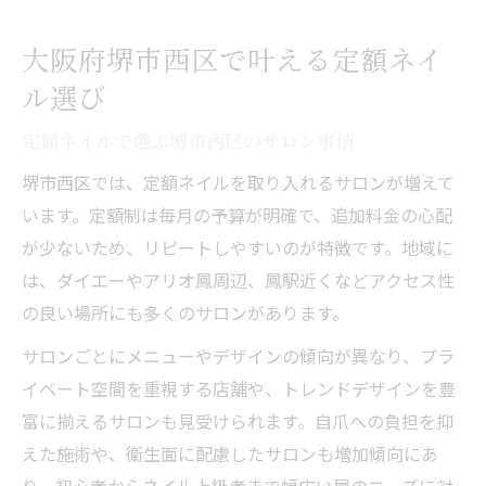
定額ネイルで満足度が高まる理由を解説
大阪府堺市西区で叶える定額ネイ
定額ネイルの魅力と最新デザイン事情
ル選び
定額ネイルで楽しむ最新トレンドデザイン
定額ネイルで選ぶ堺市西区のサロン事情
毎月更新される定額ネイルの魅力とは
堺市西区では、定額ネイルを取り入れるサロンが増えて
シンプルも華やかも叶う定額ネイルの幅
います。定額制は毎月の予算が明確で、追加料金の心配
定額ネイルで叶える長持ちデザインの秘密
が少ないため、リピートしやすいのが特徴です。地域に
定額ネイルで選ぶ最新人気デザイン特集
は、ダイエーやアリオ鳳周辺、鳳駅近くなどアクセス性
毎月のおしゃれを彩る定額ネイルの探し方
の良い場所にも多くのサロンがあります。
定額ネイルで毎月変わるおしゃれを楽しむ
サロンごとにメニューやデザインの傾向が異なり、プラ
方法
イベート空間を重視する店舗や、トレンドデザインを豊
定額ネイルが叶える月替わりデザインの魅
富に揃えるサロンも見受けられます。自爪への負担を抑
力
えた施術や、衛生面に配慮したサロンも増加傾向にあ
毎月の定額ネイルを選ぶポイントを解説