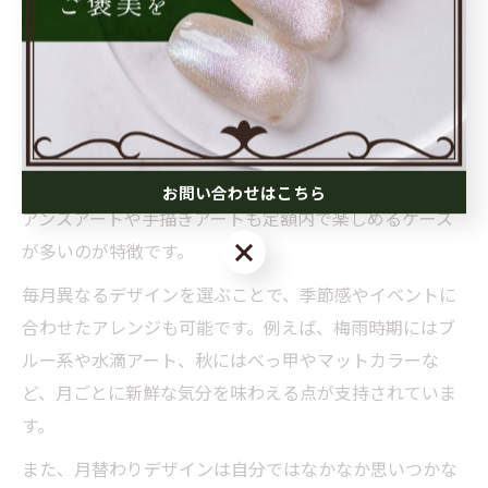
ています。
定額ネイルが叶える月替わりデザインの魅力
月替わりで提案される定額ネイルのデザインは、トレン
ドを押さえたものからシンプルで上品なものまで幅広く
用意されています。大阪府堺市西区のサロンでは、ニュ
お問い合わせはこちら
アンスアートや手描きアートも定額内で楽しめるケース
お問い合わせはこちら
が多いのが特徴です。
毎月異なるデザインを選ぶことで、季節感やイベントに
合わせたアレンジも可能です。例えば、梅雨時期にはブ
ルー系や水滴アート、秋にはべっ甲やマットカラーな
ど、月ごとに新鮮な気分を味わえる点が支持されていま
す。
また、月替わりデザインは自分ではなかなか思いつかな