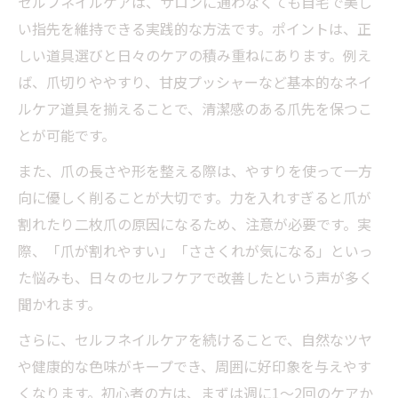
セルフネイルケアは、サロンに通わなくても自宅で美し
い指先を維持できる実践的な方法です。ポイントは、正
しい道具選びと日々のケアの積み重ねにあります。例え
ば、爪切りややすり、甘皮プッシャーなど基本的なネイ
ルケア道具を揃えることで、清潔感のある爪先を保つこ
とが可能です。
また、爪の長さや形を整える際は、やすりを使って一方
向に優しく削ることが大切です。力を入れすぎると爪が
割れたり二枚爪の原因になるため、注意が必要です。実
際、「爪が割れやすい」「ささくれが気になる」といっ
た悩みも、日々のセルフケアで改善したという声が多く
聞かれます。
さらに、セルフネイルケアを続けることで、自然なツヤ
や健康的な色味がキープでき、周囲に好印象を与えやす
くなります。初心者の方は、まずは週に1〜2回のケアか