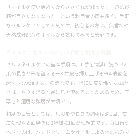
「オイルを使い始めてからささくれが減った」「爪の縦
筋が目立たなくなった」という利用者の声も多く、手軽
なセルフケアとして人気です。初心者の方は、無香料や
天然成分配合のオイルから試してみると安心です。
ネイルケアセルフの正しい手順と頻度を解説
セルフネイルケアの基本手順は、1.手を清潔に洗う→2.
爪の長さと形を整える→3.甘皮を押し上げる→4.表面を
磨く→5.保湿する、の流れです。特に甘皮処理や表面磨
きは、やりすぎると逆に爪を傷めることがあるため、丁
寧さと適度な頻度が大切です。
頻度の目安としては、爪の形や長さの調整は週1回、甘
皮処理や表面磨きは2週間に1回が理想的です。毎日行う
べきなのは、ハンドクリームやオイルによる保湿のみで