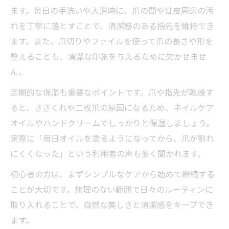
の実践
ます。毎日の手洗いや入浴時に、爪の間や甘皮周辺の汚
れを丁寧に落とすことで、清潔感のある指先を維持でき
ネイルケアセルフの正しい手順と頻度を解
ます。また、爪切りやファイルを使って爪の長さや形を
説
整えることも、清潔な印象を与えるために欠かせませ
電動ツールを使ったセルフネイルケアのコ
ん。
ツ
自宅で叶えるプロ級ネイルケアやり方のポ
定期的な保湿も重要なポイントです。爪や指先が乾燥す
イント
ると、ささくれや二枚爪の原因になるため、ネイルケア
オイルやハンドクリームでしっかりと保湿しましょう。
セルフケアで輝く指先を叶えるネイルのコツ
実際に「毎日オイルを塗るようになってから、爪が割れ
ネイルケアで指先の美しさを長持ちさせる
にくくなった」という利用者の声も多く聞かれます。
工夫
初心者の方は、まずシンプルなケアから始めて継続する
セルフネイルケアに最適なオイル活用術
ことが大切です。無理のない範囲で日々のルーティンに
男ウケしないネイルを避けるポイントと対
取り入れることで、自然な美しさと清潔感をキープでき
策
ます。
毎日続けるネイルケアセルフのルーティン