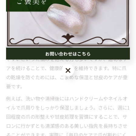
セルフケアで輝く指先を叶えるネ
イルのコツ
ネイルケアで指先の美しさを長持ちさせる工夫
ネイルケアは指先の清潔感と美しさを保つために不可欠
です。日常生活の中で爪が割れやすい、ささくれができ
お問い合わせはこちら
やすいといった悩みを抱える方も多いですが、適切なケ
アを続けることで、健康的な爪を維持できます。特に爪
お問い合わせはこちら
の乾燥を防ぐためには、こまめな保湿と甘皮のケアが重
要です。
例えば、洗い物や清掃後にはハンドクリームやネイルオ
イルで爪周りをしっかり保湿しましょう。さらに、週に1
回程度の爪の形整えや甘皮処理を習慣にすることで、サ
ロンに行かずとも清潔感のある美しい指先を長持ちさせ
ることができます。実際に「毎日のケアで爪が割れにく