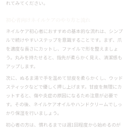
れてみてください。
清潔感を高めるネイルケアセルフの実践術
やり方次第で変わるネイルケアの効果的な
初心者向けネイルケアのやり方と流れ
方法
ネイルケア初心者におすすめの基本的な流れは、シンプ
ネイルケアオイルで叶えるうるおい指先術
ルで続けやすいステップを意識することです。まず、爪
サロン級のネイルケアを自宅で続けるコツ
を適度な長さにカットし、ファイルで形を整えましょ
う。丸みを持たせると、指先が柔らかく見え、清潔感も
自然で上品な指先へ導くセルフネイルケア術
アップします。
ネイルケアで叶える上品な指先の秘訣
次に、ぬるま湯で手を温めて甘皮を柔らかくし、ウッド
セルフネイルケアで自然な美しさを磨く方
スティックなどで優しく押し上げます。甘皮を無理にカ
法
ットすると、傷や炎症の原因になるため注意が必要で
ネイルケアセルフのやり方で好印象をアッ
す。その後、ネイルケアオイルやハンドクリームでしっ
プ
かり保湿を行いましょう。
サロンに負けないセルフネイルケアの極意
初心者の方は、慣れるまでは週1回程度から始めるのが
男ウケするネイルケアと避けたいポイント