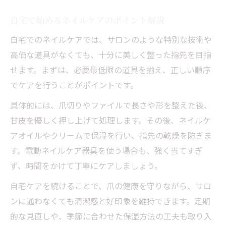
紹介
自宅で始めるネイルケアのポイント解説
プレゼントにも最適なネイルケア道具の選
自宅でのネイルケアでは、サロンのような特別な技術や
び方
高価な道具がなくても、十分に美しく整った指先を目指
初心者でも続けやすいネイルケア習慣の極意
せます。まずは、必要最低限の道具を揃え、正しい順序
ネイルケア初心者が知るべきセルフの基本
でケアを行うことがポイントです。
継続しやすいネイルケアのやり方と工夫
具体的には、爪切りやファイルで長さや形を整えた後、
毎日のネイルケアで差がつく美しさの秘訣
甘皮を優しく押し上げて処理します。その後、ネイルケ
セルフでもできる簡単ネイルケア道具の使
アオイルやクリームで保湿を行い、指先の乾燥を防ぎま
い方
す。電動ネイルケア器具を使う場合も、強く当てすぎ
ネイルケアセルフで無理なく続く習慣作り
ず、時間をかけて丁寧にケアしましょう。
ネイルケアで好印象を手に入れる毎日のルーテ
自宅ケアを続けることで、爪の健康を守りながら、サロ
ィン
ンに通わなくても清潔感と好印象を維持できます。定期
ネイルケアで好印象な指先を作る毎日の流
的な見直しや、季節に合わせた保湿方法の工夫も取り入
れ