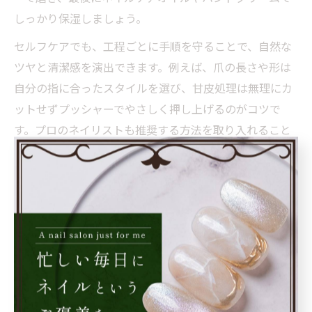
しっかり保湿しましょう。
セルフケアでも、工程ごとに手順を守ることで、自然な
ツヤと清潔感を演出できます。例えば、爪の長さや形は
自分の指に合ったスタイルを選び、甘皮処理は無理にカ
ットせずプッシャーでやさしく押し上げるのがコツで
す。プロのネイリストも推奨する方法を取り入れること
で、仕上がりに満足できるはずです。
「自宅ケアでプロ級の仕上がりになった」「家族や友人
から褒められるようになった」という声も多く、続ける
モチベーションにつながります。慣れてきたら、季節や
気分に合わせてカラーケアやアートにも挑戦してみまし
ょう。