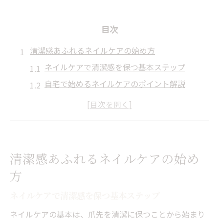
目次
清潔感あふれるネイルケアの始め方
ネイルケアで清潔感を保つ基本ステップ
自宅で始めるネイルケアのポイント解説
初心者向けネイルケアのやり方と流れ
ネイルケアに必要な道具と選び方のコツ
サロン級のネイルケアをセルフで実現する
方法
清潔感あふれるネイルケアの始め
自宅で簡単にできるネイルの美しさを守る方法
方
セルフネイルケアで美しい指先をキープす
ネイルケアで清潔感を保つ基本ステップ
る方法
ネイルケアオイルを使った保湿テクニック
ネイルケアの基本は、爪先を清潔に保つことから始まり